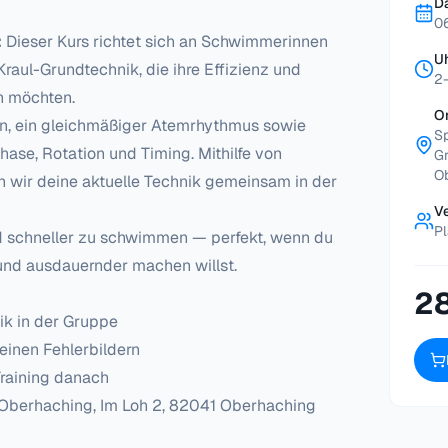
D
06
:
Dieser Kurs richtet sich an Schwimmerinnen
U
raul-Grundtechnik, die ihre Effizienz und
2
n möchten.
O
on, ein gleichmäßiger Atemrhythmus sowie
S
ase, Rotation und Timing. Mithilfe von
G
O
 wir deine aktuelle Technik gemeinsam in der
V
Pl
nd schneller zu schwimmen — perfekt, wenn du
und ausdauernder machen willst.
2
ik in der Gruppe
einen Fehlerbildern
Training danach
Oberhaching, Im Loh 2, 82041 Oberhaching