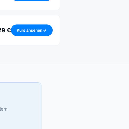
29 €
Kurs ansehen
llem