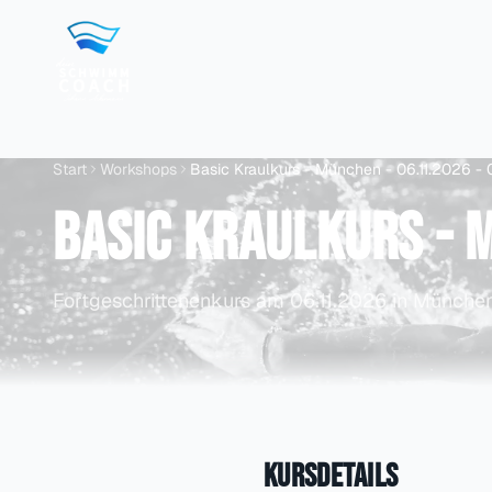
Start
Workshops
Basic Kraulkurs - München - 06.11.2026 - 
Basic Kraulkurs - M
Fortgeschrittenenkurs
am 06.11.2026
in Münche
Kursdetails