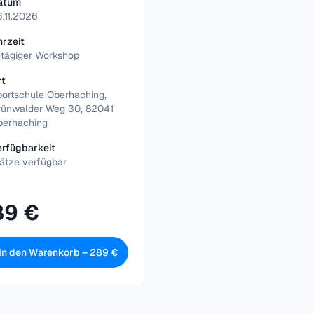
atum
.11.2026
hrzeit
-tägiger Workshop
rt
portschule Oberhaching,
rünwalder Weg 30, 82041
berhaching
erfügbarkeit
ätze verfügbar
89 €
In den Warenkorb –
289 €