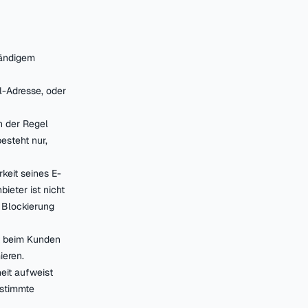
tändigem
-Adresse, oder
n der Regel
esteht nur,
keit seines E-
ieter ist nicht
r Blockierung
t beim Kunden
ieren.
heit aufweist
estimmte