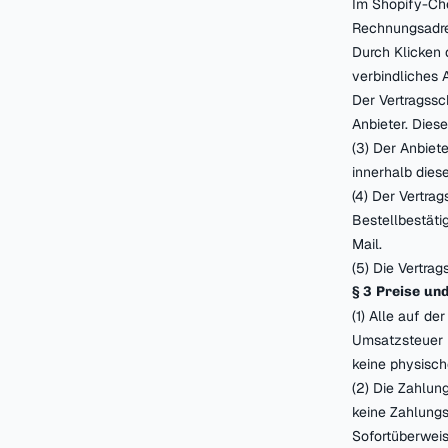
Im Shopify-Che
Rechnungsadre
Durch Klicken d
verbindliches 
Der Vertragssc
Anbieter. Dies
(3) Der Anbiet
innerhalb dies
(4) Der Vertra
Bestellbestäti
Mail.
(5) Die Vertrag
§ 3 Preise un
(1) Alle auf d
Umsatzsteuer i
keine physisc
(2) Die Zahlun
keine Zahlungs
Sofortüberweis