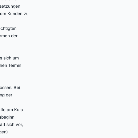
ssetzungen
t vom Kunden zu
echtigten
ahmen der
s sich um
chen Termin
ossen. Bei
ng der
elle am Kurs
sbeginn
lt sich vor,
gen)