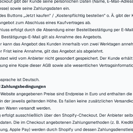
ckout gibt der Kunde seine persönlichen Daten (Name, E-Mail-Adress
sse) sowie seine Zahlungsdaten ein.
es Buttons „Jetzt kaufen" / „Kostenpflichtig bestellen" o. Ä. gibt der
Angebot zum Abschluss eines Kaufvertrages ab.
hluss erfolgt durch die Absendung einer Bestellbestätigung per E-Mai
e Bestätigungs-E-Mail gilt als Annahme des Angebots.
er kann das Angebot des Kunden innerhalb von zwei Werktagen anneh
er Frist keine Annahme, gilt das Angebot als abgelehnt.
gstext wird vom Anbieter nicht gesondert gespeichert. Der Kunde erhält
gung eine Kopie dieser AGB sowie alle wesentlichen Vertragsinformati
ssprache ist Deutsch.
d Zahlungsbedingungen
er Website angegebenen Preise sind Endpreise in Euro und enthalten die
n der jeweils geltenden Höhe. Es fallen keine zusätzlichen Versandk
hen Waren versandt werden.
g erfolgt ausschließlich über den Shopify-Checkout. Der Anbieter selbs
daten. Die im Checkout angebotenen Zahlungsmethoden (z. B. Kreditk
ung, Apple Pay) werden durch Shopify und dessen Zahlungsdienstleis