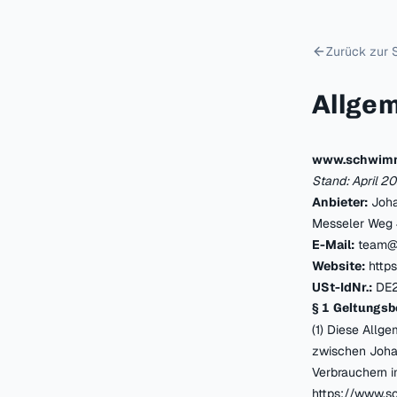
Zurück zur S
Allge
www.schwim
Stand: April 2
Anbieter:
Joha
Messeler Weg 
E-Mail:
team@
Website:
http
USt-IdNr.:
DE2
§ 1 Geltungsb
(1) Diese Allg
zwischen Joha
Verbrauchern i
https://www.s