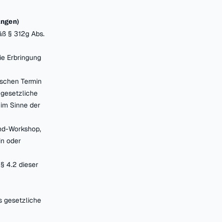
ungen)
äß § 312g Abs.
ie Erbringung
ischen Termin
e gesetzliche
 im Sinne der
end-Workshop,
in oder
§ 4.2 dieser
s gesetzliche