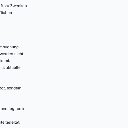
häft zu Zwecken
flichen
 Umbuchung.
werden nicht
timmt.
ils aktuelle
bot, sondern
und legt es in
ergeleitet.