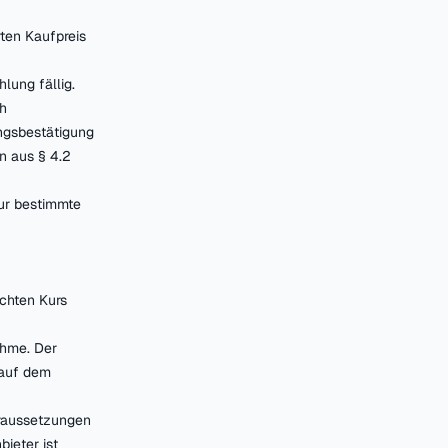
rten Kaufpreis
lung fällig.
ch
ungsbestätigung
n aus § 4.2
nur bestimmte
chten Kurs
ahme. Der
 auf dem
oraussetzungen
bieter ist