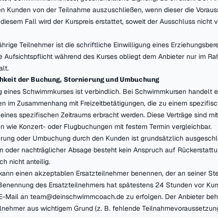
nen Kunden von der Teilnahme auszuschließen, wenn dieser die Vorau
In diesem Fall wird der Kurspreis erstattet, soweit der Ausschluss nich
ährige Teilnehmer ist die schriftliche Einwilligung eines Erziehungsber
Die Aufsichtspflicht während des Kurses obliegt dem Anbieter nur im R
lt.
chkeit der Buchung, Stornierung und Umbuchung
g eines Schwimmkurses ist verbindlich. Bei Schwimmkursen handelt e
en im Zusammenhang mit Freizeitbetätigungen, die zu einem spezifis
 eines spezifischen Zeitraums erbracht werden. Diese Verträge sind mit
n wie Konzert- oder Flugbuchungen mit festem Termin vergleichbar.
ierung oder Umbuchung durch den Kunden ist grundsätzlich ausgeschl
n oder nachträglicher Absage besteht kein Anspruch auf Rückerstattu
h nicht anteilig.
kann einen akzeptablen Ersatzteilnehmer benennen, der an seiner St
 Benennung des Ersatzteilnehmers hat spätestens 24 Stunden vor Kur
r E-Mail an team@deinschwimmcoach.de zu erfolgen. Der Anbieter behä
ilnehmer aus wichtigem Grund (z. B. fehlende Teilnahmevoraussetzun