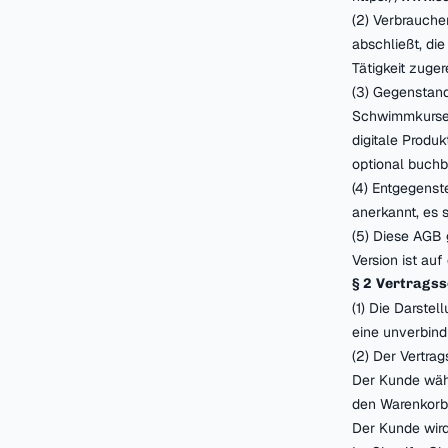
(2) Verbrauche
abschließt, di
Tätigkeit zuge
(3) Gegenstand
Schwimmkurse 
digitale Produ
optional buchb
(4) Entgegens
anerkannt, es s
(5) Diese AGB 
Version ist auf
§ 2 Vertrags
(1) Die Darstel
eine unverbindl
(2) Der Vertrag
Der Kunde wähl
den Warenkorb
Der Kunde wird