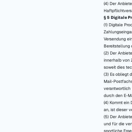
(4) Der Anbiet
Haftpflichtver
§ 5 Digitale 
(1) Digitale P
Zahlungseingang
Versendung ei
Bereitstellung
(2) Der Anbiet
innerhalb von 
soweit dies te
(3) Es obliegt
Mail-Postfachs
verantwortlich 
durch den E-M
(4) Kommt ein
an, ist dieser
(5) Der Anbiet
und für die ve
sportliche Erg