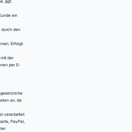
e, ggf.
 Kunde ein
l durch den
men. Erfolgt
 mit der
onen per E-
 gesetzliche
osten an, da
t verarbeitet
arte, PayPal,
ter