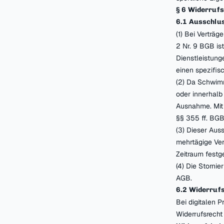
§ 6 Widerruf
6.1 Ausschlu
(1) Bei Verträ
2 Nr. 9 BGB is
Dienstleistung
einen spezifis
(2) Da Schwimm
oder innerhalb 
Ausnahme. Mit 
§§ 355 ff. BGB
(3) Dieser Aus
mehrtägige Ver
Zeitraum festge
(4) Die Storni
AGB.
6.2 Widerrufs
Bei digitalen 
Widerrufsrecht