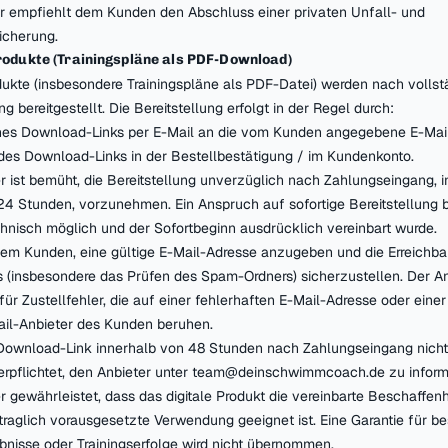
er empfiehlt dem Kunden den Abschluss einer privaten Unfall- und
sicherung.
Produkte (Trainingspläne als PDF-Download)
rodukte (insbesondere Trainingspläne als PDF-Datei) werden nach volls
 bereitgestellt. Die Bereitstellung erfolgt in der Regel durch:
nes Download-Links per E-Mail an die vom Kunden angegebene E-Mail
 des Download-Links in der Bestellbestätigung / im Kundenkonto.
er ist bemüht, die Bereitstellung unverzüglich nach Zahlungseingang, i
24 Stunden, vorzunehmen. Ein Anspruch auf sofortige Bereitstellung b
chnisch möglich und der Sofortbeginn ausdrücklich vereinbart wurde.
 dem Kunden, eine gültige E-Mail-Adresse anzugeben und die Erreichbar
 (insbesondere das Prüfen des Spam-Ordners) sicherzustellen. Der Anb
für Zustellfehler, die auf einer fehlerhaften E-Mail-Adresse oder eine
ail-Anbieter des Kunden beruhen.
 Download-Link innerhalb von 48 Stunden nach Zahlungseingang nich
 verpflichtet, den Anbieter unter team@deinschwimmcoach.de zu inform
er gewährleistet, dass das digitale Produkt die vereinbarte Beschaffen
rtraglich vorausgesetzte Verwendung geeignet ist. Eine Garantie für b
ebnisse oder Trainingserfolge wird nicht übernommen.