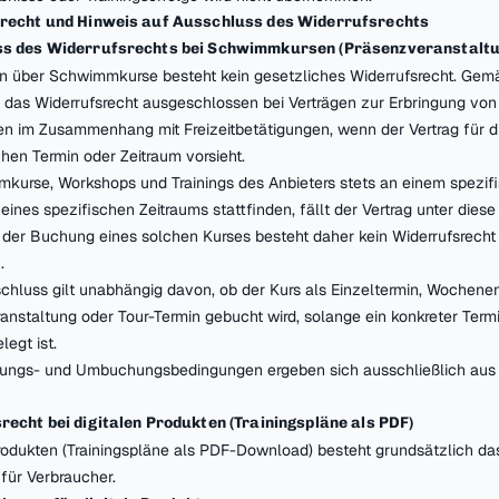
srecht und Hinweis auf Ausschluss des Widerrufsrechts
ss des Widerrufsrechts bei Schwimmkursen (Präsenzveranstalt
gen über Schwimmkurse besteht kein gesetzliches Widerrufsrecht. Gem
t das Widerrufsrecht ausgeschlossen bei Verträgen zur Erbringung von
en im Zusammenhang mit Freizeitbetätigungen, wenn der Vertrag für d
chen Termin oder Zeitraum vorsieht.
kurse, Workshops und Trainings des Anbieters stets an einem spezif
eines spezifischen Zeitraums stattfinden, fällt der Vertrag unter dies
der Buchung eines solchen Kurses besteht daher kein Widerrufsrecht
.
schluss gilt unabhängig davon, ob der Kurs als Einzeltermin, Wochen
anstaltung oder Tour-Termin gebucht wird, solange ein konkreter Term
legt ist.
erungs- und Umbuchungsbedingungen ergeben sich ausschließlich aus 
recht bei digitalen Produkten (Trainingspläne als PDF)
Produkten (Trainingspläne als PDF-Download) besteht grundsätzlich da
 für Verbraucher.