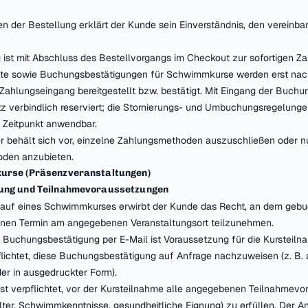
en der Bestellung erklärt der Kunde sein Einverständnis, den vereinba
g ist mit Abschluss des Bestellvorgangs im Checkout zur sofortigen Zah
ukte sowie Buchungsbestätigungen für Schwimmkurse werden erst na
Zahlungseingang bereitgestellt bzw. bestätigt. Mit Eingang der Buch
atz verbindlich reserviert; die Stornierungs- und Umbuchungsregelunge
 Zeitpunkt anwendbar.
er behält sich vor, einzelne Zahlungsmethoden auszuschließen oder 
den anzubieten.
urse (Präsenzveranstaltungen)
ung und Teilnahmevoraussetzungen
 Kauf eines Schwimmkurses erwirbt der Kunde das Recht, an dem gebu
en Termin am angegebenen Veranstaltungsort teilzunehmen.
ge Buchungsbestätigung per E-Mail ist Voraussetzung für die Kursteiln
flichtet, diese Buchungsbestätigung auf Anfrage nachzuweisen (z. B.
r in ausgedruckter Form).
ist verpflichtet, vor der Kursteilnahme alle angegebenen Teilnahmev
alter, Schwimmkenntnisse, gesundheitliche Eignung) zu erfüllen. Der An