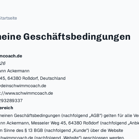
tartseite
meine Geschäftsbedingungen
mcoach.de
026
nn Ackermann
45, 64380 Roßdorf, Deutschland
deinschwimmcoach.de
s://www.schwimmcoach.de
93289337
ereich
emeinen Geschäftsbedingungen (nachfolgend „AGB") gelten für alle Ver
nn Ackermann, Messeler Weg 45, 64380 Roßdorf (nachfolgend „Anbie
m Sinne des § 13 BGB (nachfolgend „Kunde") über die Website
chwimmcoach.de (nachfolgend „Website") geschlossen werden.