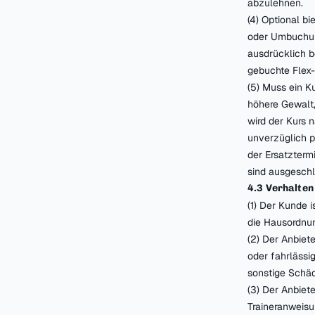
abzulehnen.
(4) Optional bi
oder Umbuchun
ausdrücklich b
gebuchte Flex-
(5) Muss ein Ku
höhere Gewalt,
wird der Kurs 
unverzüglich p
der Ersatzterm
sind ausgeschl
4.3 Verhalten
(1) Der Kunde 
die Hausordnun
(2) Der Anbiet
oder fahrlässi
sonstige Schäd
(3) Der Anbiet
Traineranweis