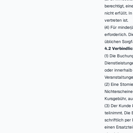
berechtigt, ei
nicht erfüllt. 
vertreten ist.
(4) Für minderj
erforderlich. 
üblichen Sorgfa
4.2 Verbindli
(1) Die Buchun
Dienstleistung
oder innerhalb
Veranstaltunge
(2) Eine Storn
Nichterscheine
Kursgebühr, auc
(3) Der Kunde 
teilnimmt. Die
schriftlich pe
einen Ersatzte