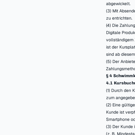
abgewickelt.
(3) Mit Absend
zu entrichten.
(4) Die Zahlun
Digitale Prod
vollständigem 
ist der Kurspl
sind ab diesem
(5) Der Anbiet
Zahlungsmetho
§ 4 Schwimmk
4.1 Kursbuch
(1) Durch den
zum angegeben
(2) Eine gülti
Kunde ist verp
Smartphone ode
(3) Der Kunde 
(z. B. Mindest