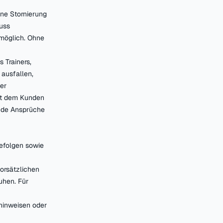
ine Stornierung
uss
 möglich. Ohne
 Trainers,
 ausfallen,
ber
ist dem Kunden
ende Ansprüche
befolgen sowie
vorsätzlichen
uhen. Für
shinweisen oder