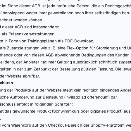
r im Sinne dieser AGB ist jede natürliche Person, die ein Rechtsgesc
e überwiegend weder ihrer gewerblichen noch ihrer selbständigen beru
rechnet werden können.
 dieser AGB sind insbesondere:
als Präsenzveranstaltungen,
kte in Form von Trainingsplänen als PDF-Download,
are Zusatzleistungen wie z. B. eine Flex-Option für Stornierung und
tehende oder von diesen AGB abweichende Bedingungen des Kunden 
ei denn, der Anbieter hat ihrer Geltung ausdrücklich schriftlich zuges
gelten in der zum Zeitpunkt der Bestellung gültigen Fassung. Die jewe
 der Website abrufbar.
schluss
lung der Produkte auf der Website stellt kein rechtlich bindendes Ange
iche Aufforderung zur Bestellung (invitatio ad offerendum) dar.
sschluss erfolgt in folgenden Schritten:
t das gewünschte Produkt (Schwimmkurs oder digitales Produkt) aus 
.
 vom Warenkorb auf den Checkout-Bereich der Shopify-Plattform weit