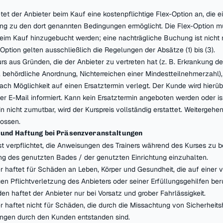
etet der Anbieter beim Kauf eine kostenpflichtige Flex-Option an, die e
g zu den dort genannten Bedingungen ermöglicht. Die Flex-Option m
eim Kauf hinzugebucht werden; eine nachträgliche Buchung ist nicht
Option gelten ausschließlich die Regelungen der Absätze (1) bis (3).
rs aus Gründen, die der Anbieter zu vertreten hat (z. B. Erkrankung des
 behördliche Anordnung, Nichterreichen einer Mindestteilnehmerzahl),
nach Möglichkeit auf einen Ersatztermin verlegt. Der Kunde wird hierü
er E-Mail informiert. Kann kein Ersatztermin angeboten werden oder 
in nicht zumutbar, wird der Kurspreis vollständig erstattet. Weitergeh
ossen.
 und Haftung bei Präsenzveranstaltungen
ist verpflichtet, die Anweisungen des Trainers während des Kurses zu 
g des genutzten Bades / der genutzten Einrichtung einzuhalten.
er haftet für Schäden an Leben, Körper und Gesundheit, die auf einer 
gen Pflichtverletzung des Anbieters oder seiner Erfüllungsgehilfen ber
en haftet der Anbieter nur bei Vorsatz und grober Fahrlässigkeit.
er haftet nicht für Schäden, die durch die Missachtung von Sicherheit
ungen durch den Kunden entstanden sind.